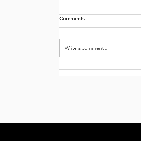
Comments
Write a comment...
Is Tronica City a Good Place
to Invest? A Long-Term Real
Estate Investment Guide