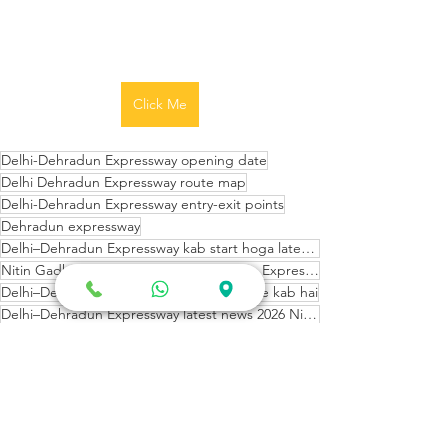
Click Me
Delhi-Dehradun Expressway opening date
Delhi Dehradun Expressway route map
Delhi-Dehradun Expressway entry-exit points
Dehradun expressway
Delhi–Dehradun Expressway kab start hoga latest update
Nitin Gadkari statement Delhi–Dehradun Expressway final touches
Delhi–Dehradun Expressway opening date kab hai
Delhi–Dehradun Expressway latest news 2026 Nitin Gadkari
Narendra Modi Delhi–Dehradun Expressway kab hoga chalu latest update Nitin Gadkari
Narendra Modi Delhi–Dehradun Expressway opening date 2026 Nitin Gadkari news
Narendra Modi Delhi–Dehradun Expressway kab start hoga 2026 news
news